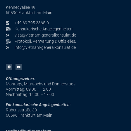
Kennedyallee 49
60596 Frankfurt am Main
+49 69 795 3365-0
Konsukarische Angelegenheiten:
visa@vietnam-generalkonsulat.de
Protokoll, Verwaltung & Offizielles:
info@vietnam-generalkonsulat.de
F
Y
a
o
c
u
e
t
b
u
Öffnungszeiten:
o
b
o
e
Montags, Mittwochs und Donnerstags
k
-
Vormittag: 09:00 – 12:00
f
Nachmittag
: 14:00 – 17:00
Für konsularische Angelegenheiten:
Rubensstraße 30
60596 Frankfurt am Main