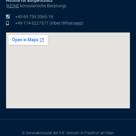
Hotline für Bürgerschutz
(
KEINE
konsularische Beratung):
+49 69 795 3365-18
+49 174 6227571 (Viber/Whatsapp)
© Generalkonsulat der S.R. Vietnam in Frankfurt am Main