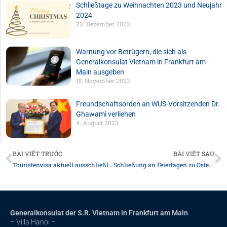
Schließtage zu Weihnachten 2023 und Neujahr
2024
22. Dezember 2023
Warnung vor Betrügern, die sich als
Generalkonsulat Vietnam in Frankfurt am
Main ausgeben
15. November 2023
Freundschaftsorden an WUS-Vorsitzenden Dr.
Ghawami verliehen
4. August 2023
Zurück
N
BÀI VIẾT TRƯỚC
BÀI VIẾT SAU
Touristenvisa aktuell ausschließlich als E-Visa
Schließung an Feiertagen zu Ostern 2023
Generalkonsulat der S.R. Vietnam in Frankfurt am Main
– Villa Hanoi –