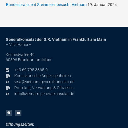
Bundespräsident Steinmeier besucht Vietnam
19. Januar 2024
Generalkonsulat der S.R. Vietnam in Frankfurt am Main
– Villa Hanoi –
Kennedyallee 49
60596 Frankfurt am Main
+49 69 795 3365-0
Konsukarische Angelegenheiten:
visa@vietnam-generalkonsulat.de
Protokoll, Verwaltung & Offizielles:
info@vietnam-generalkonsulat.de
F
Y
a
o
c
u
e
t
b
u
Öffnungszeiten:
o
b
o
e