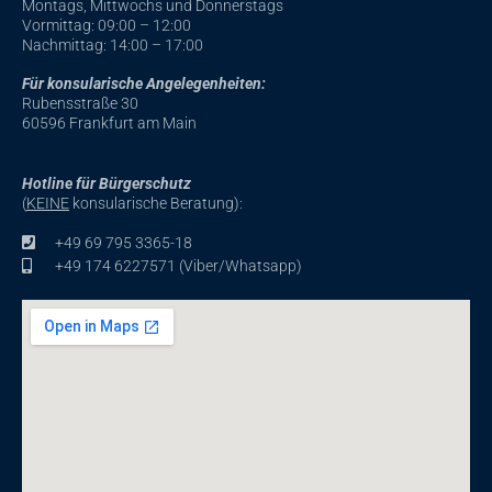
Montags, Mittwochs und Donnerstags
k
-
Vormittag: 09:00 – 12:00
f
Nachmittag
: 14:00 – 17:00
Für konsularische Angelegenheiten:
Rubensstraße 30
60596 Frankfurt am Main
Hotline für Bürgerschutz
(
KEINE
konsularische Beratung):
+49 69 795 3365-18
+49 174 6227571 (Viber/Whatsapp)