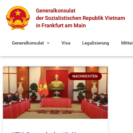
Zum
Generalkonsulat
Inhalt
springen
der Sozialistischen Republik Vietnam
in Frankfurt am Main
Generalkonsulat
Visa
Legalisierung
Mitte
NACHRICHTEN