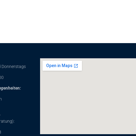
d Donnerstags
0
00
egenheiten:
n
z
ratung):
8