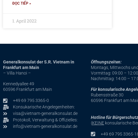
ĐỌC TIẾP »
1. April 2022
Generalkonsulat der S.R. Vietnam in
Öffnungszeiten:
Frankfurt am Main
Montags, Mittwochs un
– Villa Hanoi –
Vormittag: 09:00 – 12:0
Nachmittag
: 14:00 – 17:
Kennedyallee 49
60596 Frankfurt am Main
Für konsularische Angel
Rubensstraße 30
+49 69 795 3365-0
60596 Frankfurt am Mai
Konsukarische Angelegenheiten:
visa@vietnam-generalkonsulat.de
Hotline für Bürgerschut
Protokoll, Verwaltung & Offizielles:
(
KEINE
konsularische Be
info@vietnam-generalkonsulat.de
+49 69 795 3365-1