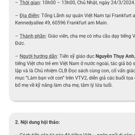
–
Thời gian
: 10h00 – 13h00, Chủ Nhật, ngày 24/3/2024
–
Địa điểm
: Tổng Lãnh sự quán Việt Nam tại Frankfurt a
Kennedyallee 49, 60596 Frankfurt am Main.
–
Thành phần
: Giáo viên, cha mẹ có nhu cầu dạy tiếng 
Đức.
–
Người hướng dẫn
: Tiến sỹ giáo dục
Nguyễn Thụy Anh
tiếng Việt cho trẻ em Việt Nam ở nước ngoài, tác giả bộ 
lập và là Chủ nhiệm CLB Đọc sách cùng con, cố vấn giá
mục “Làm bạn với con” trên VTV2, diễn giả các buổi tọa
bố mẹ về kỹ năng làm cha mẹ, tâm lý lứa tuổi.
2. Nội dung hội thảo: