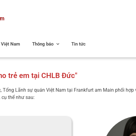
am
c Việt Nam
Thông báo
Tin tức
ho trẻ em tại CHLB Đức"
c, Tổng Lãnh sự quán Việt Nam tại Frankfurt am Main phối hợp 
, cụ thể như sau: