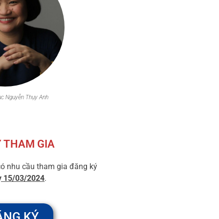
ục Nguyễn Thụy Anh
 THAM GIA​
có nhu cầu tham gia đăng ký
y 15/03/2024
.
ĂNG KÝ