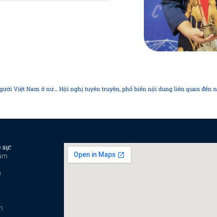
Thứ trưởng Bộ Ngoại giao Lê Thị Thu Hằng gửi Thư chúc Tết cộng đồng người Việt Nam ở nước ngoài
 sự:
năm
0
n