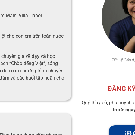
.
m Main, Villa Hanoi,
Việt cho con em trên toàn nước
, chuyên gia về dạy và học
Tiến sỹ Giáo d
sách “Chào tiếng Việt”, sáng
o dục các chương trình chuyên
 đàm và các buổi tập huấn cho
ĐĂNG KÝ
Quý thầy cô, phụ huynh 
trước ngà
Đ