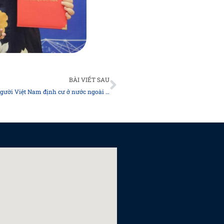
Next
BÀI VIẾT SAU
Hội nghị tuyên truyền, phổ biến nội dung liên quan đến người Việt Nam định cư ở nước ngoài trong Luật Đất đai, Luật Nhà ở và Luật Kinh doanh bất động sản