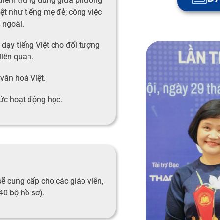
; điểm trung dung giữa phương
iệt như tiếng mẹ đẻ; công việc
 ngoài.
 dạy tiếng Việt cho đối tượng
liên quan.
 văn hoá Việt.
hức hoạt động học.
sẽ cung cấp cho các giáo viên,
 40 bộ hồ sơ).