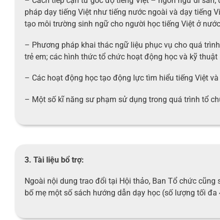
– Cách tiếp cận từ góc độ tiếng Việt – ngôn ngữ di sản
pháp dạy tiếng Việt như tiếng nước ngoài và dạy tiếng V
tạo môi trường sinh ngữ cho người học tiếng Việt ở nước
– Phương pháp khai thác ngữ liệu phục vụ cho quá trình
trẻ em; các hình thức tổ chức hoạt động học và kỹ thuật 
– Các hoạt động học tạo động lực tìm hiểu tiếng Việt và
– Một số kĩ năng sư phạm sử dụng trong quá trình tổ c
3. Tài liệu bổ trợ:
Ngoài nội dung trao đổi tại Hội thảo, Ban Tổ chức cũng 
bố mẹ một số sách hướng dẫn dạy học (số lượng tối đa