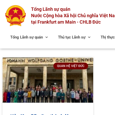
Skip
Tổng Lãnh sự quán
to
content
Nước Cộng hòa Xã hội Chủ nghĩa Việt N
tại Frankfurt am Main - CHLB Đức
Tổng Lãnh sự quán
Thủ tục Lãnh sự
Thị thự
QUAN HỆ VIỆT ĐỨC