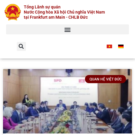
Skip
Tổng Lãnh sự quán
to
Nước Cộng hòa Xã hội Chủ nghĩa Việt Nam
content
tại Frankfurt am Main - CHLB Đức
QUAN HỆ VIỆT ĐỨC