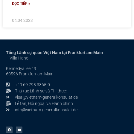
ĐỌC TIẾP »
04.04.2023
Tổng Lãnh sự quán Việt Nam tại Frankfurt am Main
– Villa Hanoi –
Kennedyallee 49
60596 Frankfurt am Main
+49 69 795 3365-0
Thủ tục Lãnh sự và Thị thực:
visa@vietnam-generalkonsulat.de
Lễ tân, Đối ngoại và Hành chính
info@vietnam-generalkonsulat.de
F
Y
a
o
c
u