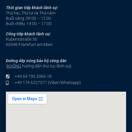
e
t
b
u
Thời gian tiếp khách lãnh sự:
o
b
o
e
Thứ hai, Thứ tư và Thứ năm
k
-
Buổi sáng: 09:00 – 12:00
f
Buổi chiều: 14:00 – 17:00
Cổng tiếp khách lãnh sự:
Rubensstraße 30
60596 Frankfurt am Main
Đường dây nóng bảo hộ công dân
(
KHÔNG
hướng dẫn thủ tục lãnh sự):
+49 69 795 3365-18
+49 174 6227571 (Viber/Whatsapp)