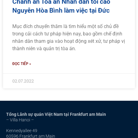
Chánh án Tòa án Nhân dân tối cao
Nguyễn Hòa Bình làm việc tại Đức
Mục đích chuyến thăm là tìm hiểu một số chủ đề
trong cải cách tư pháp hiện nay, bao gồm chế định
nhân dân tham gia vào hoạt động xét xử, tư pháp vị
thành niên và quản trị tòa án.
ĐỌC TIẾP »
02.07.2022
Tổng Lãnh sự quán Việt Nam tại Frankfurt am Main
– Villa Hanoi –
Kennedyallee 49
60596 Frankfurt am Main