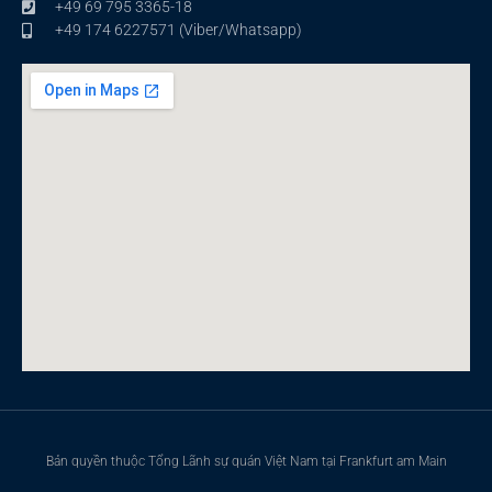
+49 69 795 3365-18
+49 174 6227571 (Viber/Whatsapp)
Bản quyền thuộc Tổng Lãnh sự quán Việt Nam tại Frankfurt am Main