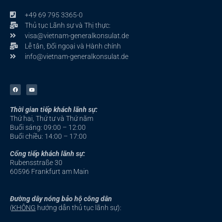
+49 69 795 3365-0
Thủ tục Lãnh sự và Thị thực:
visa@vietnam-generalkonsulat.de
Lễ tân, Đối ngoại và Hành chính
info@vietnam-generalkonsulat.de
F
Y
a
o
c
u
e
t
b
u
Thời gian tiếp khách lãnh sự:
o
b
o
e
Thứ hai, Thứ tư và Thứ năm
k
-
Buổi sáng: 09:00 – 12:00
f
Buổi chiều: 14:00 – 17:00
Cổng tiếp khách lãnh sự:
Rubensstraße 30
60596 Frankfurt am Main
Đường dây nóng bảo hộ công dân
(
KHÔNG
hướng dẫn thủ tục lãnh sự):