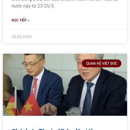
nước này từ 23-25/3.
ĐỌC TIẾP »
25.03.2025
QUAN HỆ VIỆT ĐỨC