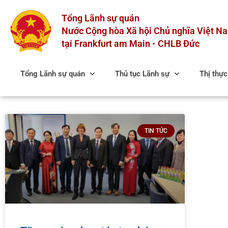
Skip
Tổng Lãnh sự quán
to
content
Nước Cộng hòa Xã hội Chủ nghĩa Việt N
tại Frankfurt am Main - CHLB Đức
Tổng Lãnh sự quán
Thủ tục Lãnh sự
Thị thự
TIN TỨC