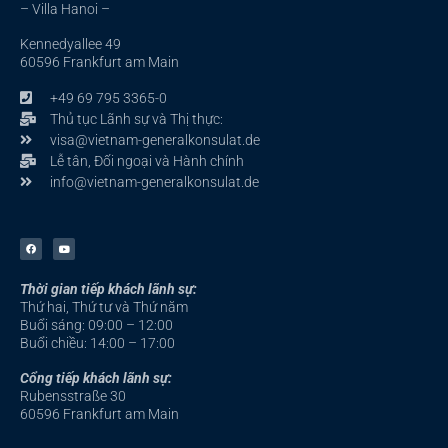
– Villa Hanoi –
Kennedyallee 49
60596 Frankfurt am Main
+49 69 795 3365-0
Thủ tục Lãnh sự và Thị thực:
visa@vietnam-generalkonsulat.de
Lễ tân, Đối ngoại và Hành chính
info@vietnam-generalkonsulat.de
F
Y
a
o
c
u
e
t
b
u
Thời gian tiếp khách lãnh sự:
o
b
o
e
Thứ hai, Thứ tư và Thứ năm
k
-
Buổi sáng: 09:00 – 12:00
f
Buổi chiều: 14:00 – 17:00
Cổng tiếp khách lãnh sự:
Rubensstraße 30
60596 Frankfurt am Main