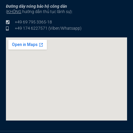
Đường dây nóng bảo hộ công dân
(
KHÔNG
hướng dẫn thủ tục lãnh sự):
+49 69 795 3365-18
+49 174 6227571 (Viber/Whatsapp)