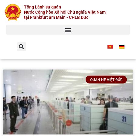
Skip
Tổng Lãnh sự quán
to
Nước Cộng hòa Xã hội Chủ nghĩa Việt Nam
content
tại Frankfurt am Main - CHLB Đức
QUAN HỆ VIỆT ĐỨC