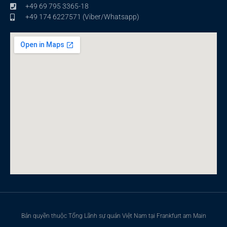
+49 69 795 3365-18
+49 174 6227571 (Viber/Whatsapp)
Bản quyền thuộc Tổng Lãnh sự quán Việt Nam tại Frankfurt am Main