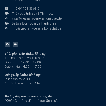
60596 Frankfurt am Main
+49 69 795 3365-0
Thủ tục Lãnh sự và Thị thực:
visa@vietnam-generalkonsulat.de
Lễ tân, Đối ngoại và Hành chính
info@vietnam-generalkonsulat.de
F
Y
a
o
c
u
e
t
b
u
Thời gian tiếp khách lãnh sự:
o
b
o
e
Thứ hai, Thứ tư và Thứ năm
k
-
Buổi sáng: 09:00 – 12:00
f
Buổi chiều: 14:00 – 17:00
Cổng tiếp khách lãnh sự:
Rubensstraße 30
60596 Frankfurt am Main
Đường dây nóng bảo hộ công dân
(
KHÔNG
hướng dẫn thủ tục lãnh sự):