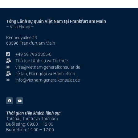
Tổng Lãnh sự quán Việt Nam tại Frankfurt am Main
– Villa Hanoi –
Kennedyallee 49
60596 Frankfurt am Main
+49 69 795 3365-0
Thủ tục Lãnh sự và Thị thực:
visa@vietnam-generalkonsulat.de
Lễ tân, Đối ngoại và Hành chính
info@vietnam-generalkonsulat.de
F
Y
a
o
c
u
e
t
b
u
Thời gian tiếp khách lãnh sự:
o
b
o
e
Thứ hai, Thứ tư và Thứ năm
k
-
Buổi sáng: 09:00 – 12:00
f
Buổi chiều: 14:00 – 17:00