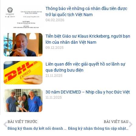
Thông báo về những cá nhân đầu tiên được
trở lại quốc tịch Việt Nam
04.02.2026
Tiễn biệt Giáo sư Klaus Krickeberg, người bạn
lớn của nhân dân Việt Nam
09.12.2025
Liên quan đến việc giải quyết hồ sơ lãnh sự
qua đường bưu điện
21.11.2025
30 năm DEVIEMED – Nhịp cầu y học Đức Việt
11.11.2025
Prev
N
BÀI VIẾT TRƯỚC
BÀI VIẾT SAU
Đăng ký tham dự kết nối doanh nghiệp của cộng đồng người Việt tại Đức
Đăng ký nhận thông tin cập nhật về các thủ tục liên quan đến Luật sửa đổi, bổ sung một số điều của Luật Quốc tịch Việt Nam