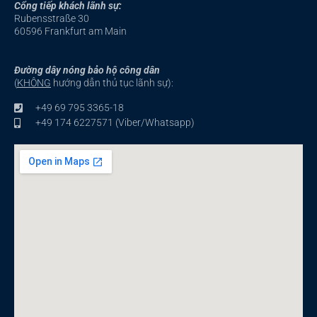
Cổng tiếp khách lãnh sự:
Rubensstraße 30
60596 Frankfurt am Main
Đường dây nóng bảo hộ công dân
(
KHÔNG
hướng dẫn thủ tục lãnh sự):
+49 69 795 3365-18
+49 174 6227571 (Viber/Whatsapp)