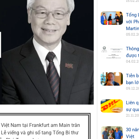
15.02.2
Tổng 
với P
Marti
05.02.
Thông
được t
04.02.
Tiễn b
bạn l
09.12.2
Liên q
sự qu
21.11.2
Việt Nam tại Frankfurt am Main trân
30 nă
 Lễ viếng và ghi sổ tang Tổng Bí thư
Việt