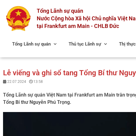
Skip
Tổng Lãnh sự quán
to
content
Nước Cộng hòa Xã hội Chủ nghĩa Việt N
tại Frankfurt am Main - CHLB Đức
Tổng Lãnh sự quán
Thủ tục Lãnh sự
Thị thự
Lễ viếng và ghi sổ tang Tổng Bí thư Ngu
22.07.2024
13:58
Tổng Lãnh sự quán Việt Nam tại Frankfurt am Main trân trọng
Tổng Bí thư Nguyễn Phú Trọng.