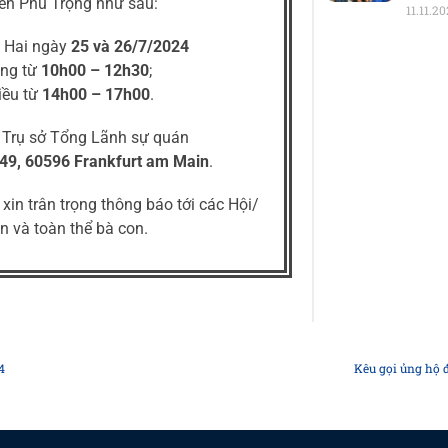
ễn Phú Trọng như sau:
11.11.20
: Hai ngày
25 và 26/7/2024
ng từ
10h00 – 12h30
;
iều từ
14h00 – 17h00
.
: Trụ sở Tổng Lãnh sự quán
49, 60596 Frankfurt am Main
.
in trân trọng thông báo tới các Hội/
n và toàn thể bà con.
4
Kêu gọi ủng hộ 