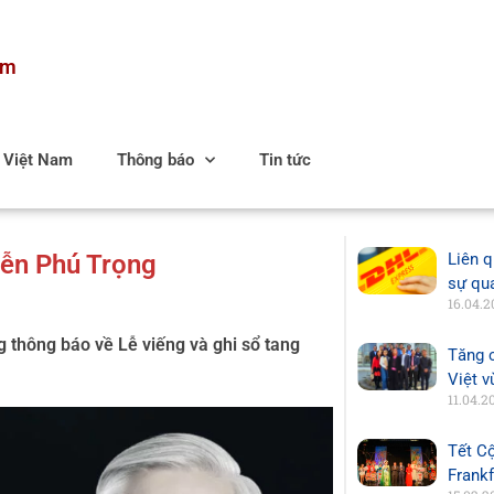
am
c Việt Nam
Thông báo
Tin tức
yễn Phú Trọng
Liên q
sự qu
16.04.2
 thông báo về Lễ viếng và ghi sổ tang
Tăng 
Việt 
11.04.2
Tết C
Frank