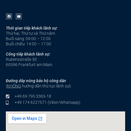
F
Y
a
o
c
u
e
t
b
u
Thời gian tiếp khách lãnh sự:
o
b
o
e
Thứ hai, Thứ tư và Thứ năm
k
-
Buổi sáng: 09:00 – 12:00
f
Buổi chiều: 14:00 – 17:00
Cổng tiếp khách lãnh sự:
Rubensstraße 30
60596 Frankfurt am Main
Đường dây nóng bảo hộ công dân
(
KHÔNG
hướng dẫn thủ tục lãnh sự):
+49 69 795 3365-18
+49 174 6227571 (Viber/Whatsapp)