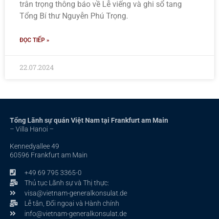
trân trọng thông báo về Lễ viếng và ghi sổ tang
Tổng Bí thư Nguyễn Phú Trọng.
ĐỌC TIẾP »
22.07.2024
Tổng Lãnh sự quán Việt Nam tại Frankfurt am Main
– Villa Hanoi –
Kennedyallee 49
60596 Frankfurt am Main
+49 69 795 3365-0
Thủ tục Lãnh sự và Thị thực:
visa@vietnam-generalkonsulat.de
Lễ tân, Đối ngoại và Hành chính
info@vietnam-generalkonsulat.de