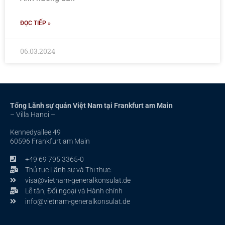
ĐỌC TIẾP »
06.03.2024
Tổng Lãnh sự quán Việt Nam tại Frankfurt am Main
– Villa Hanoi –
Kennedyallee 49
60596 Frankfurt am Main
+49 69 795 3365-0
Thủ tục Lãnh sự và Thị thực:
visa@vietnam-generalkonsulat.de
Lễ tân, Đối ngoại và Hành chính
info@vietnam-generalkonsulat.de