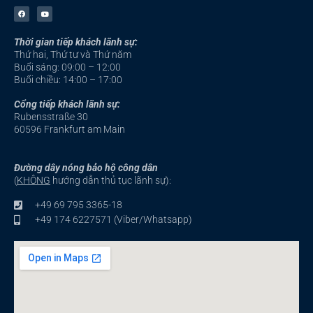
F
Y
a
o
c
u
e
t
b
u
Thời gian tiếp khách lãnh sự:
o
b
o
e
Thứ hai, Thứ tư và Thứ năm
k
-
Buổi sáng: 09:00 – 12:00
f
Buổi chiều: 14:00 – 17:00
Cổng tiếp khách lãnh sự:
Rubensstraße 30
60596 Frankfurt am Main
Đường dây nóng bảo hộ công dân
(
KHÔNG
hướng dẫn thủ tục lãnh sự):
+49 69 795 3365-18
+49 174 6227571 (Viber/Whatsapp)