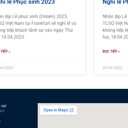
hỉ lễ Phục sinh 2023
Nghỉ lễ P
n dịp Lễ phục sinh (Ostern) 2023,
Nhân dịp Lễ 
Q Việt Nam tại Frankfurt sẽ nghỉ lễ và
TLSQ Việt Na
ng tiếp khách lãnh sự vào ngày Thứ
không tiếp 
, 10.04.2023.
hai, 18.04.2
TIẾP »
ĐỌC TIẾP »
04.2023
29.03.2022
 sự:
năm
0