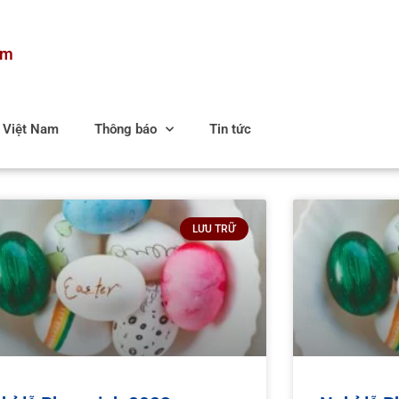
am
c Việt Nam
Thông báo
Tin tức
LƯU TRỮ