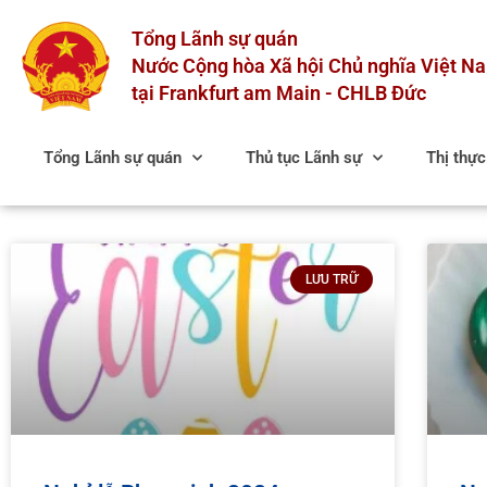
Skip
Tổng Lãnh sự quán
to
content
Nước Cộng hòa Xã hội Chủ nghĩa Việt N
tại Frankfurt am Main - CHLB Đức
Tổng Lãnh sự quán
Thủ tục Lãnh sự
Thị thự
LƯU TRỮ