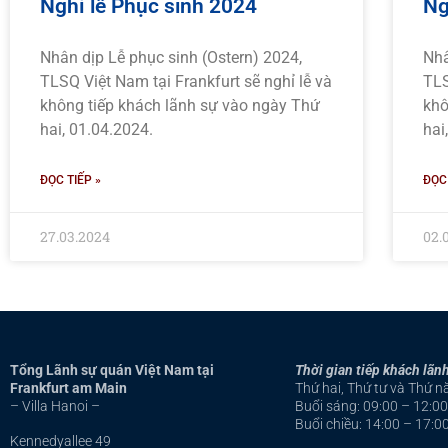
Nghỉ lễ Phục sinh 2024
Ng
Nhân dịp Lễ phục sinh (Ostern) 2024,
Nhâ
TLSQ Việt Nam tại Frankfurt sẽ nghỉ lễ và
TLS
không tiếp khách lãnh sự vào ngày Thứ
khô
hai, 01.04.2024.
hai
ĐỌC TIẾP »
ĐỌC 
27.03.2024
02.
Tổng Lãnh sự quán Việt Nam tại
Thời gian tiếp khách lãnh
Frankfurt am Main
Thứ hai, Thứ tư và Thứ 
– Villa Hanoi –
Buổi sáng: 09:00 – 12:00
Buổi chiều: 14:00 – 17:0
Kennedyallee 49