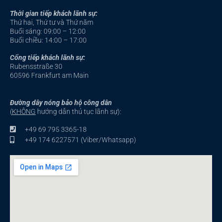
e
t
b
u
Thời gian tiếp khách lãnh sự:
o
b
o
e
Thứ hai, Thứ tư và Thứ năm
k
-
Buổi sáng: 09:00 – 12:00
f
Buổi chiều: 14:00 – 17:00
Cổng tiếp khách lãnh sự:
Rubensstraße 30
60596 Frankfurt am Main
Đường dây nóng bảo hộ công dân
(
KHÔNG
hướng dẫn thủ tục lãnh sự):
+49 69 795 3365-18
+49 174 6227571 (Viber/Whatsapp)