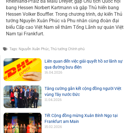
Rheinland-Pfalz bà Malu Dreyer; gặp Chủ tịch Quốc hội
bang Hessen Norbert Kartmann và gặp Thủ hiến bang
Hessen Volker Bouffler. Trong chương trình, dự kiến Thủ
tướng Nguyễn Xuân Phúc và Phu nhân cùng đoàn đại
biểu Cấp cao Việt Nam sẽ thăm Tổng Lãnh sự quán Việt
Nam tại Frankfurt.
Tags:
Nguyễn Xuân Phúc
,
Thủ tướng Chính phủ
Liên quan đến việc giải quyết hồ sơ lãnh sự
qua đường bưu điện
16.04.2026
Tăng cường gắn kết cộng đồng người Việt
vùng Tây nước Đức
11.04.2026
Tết Cộng đồng mừng Xuân Bính Ngọ tại
Frankfurt am Main
15.02.2026