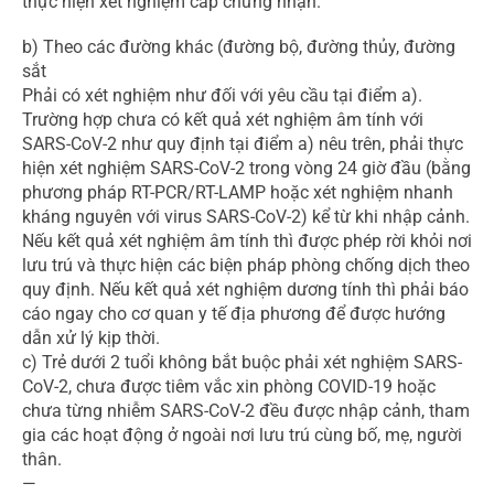
thực hiện xét nghiệm cấp chứng nhận.
b) Theo các đường khác (đường bộ, đường thủy, đường
sắt
Phải có xét nghiệm như đối với yêu cầu tại điểm a).
Trường hợp chưa có kết quả xét nghiệm âm tính với
SARS-CoV-2 như quy định tại điểm a) nêu trên, phải thực
hiện xét nghiệm SARS-CoV-2 trong vòng 24 giờ đầu (bằng
phương pháp RT-PCR/RT-LAMP hoặc xét nghiệm nhanh
kháng nguyên với virus SARS-CoV-2) kể từ khi nhập cảnh.
Nếu kết quả xét nghiệm âm tính thì được phép rời khỏi nơi
lưu trú và thực hiện các biện pháp phòng chống dịch theo
quy định. Nếu kết quả xét nghiệm dương tính thì phải báo
cáo ngay cho cơ quan y tế địa phương để được hướng
dẫn xử lý kịp thời.
c) Trẻ dưới 2 tuổi không bắt buộc phải xét nghiệm SARS-
CoV-2, chưa được tiêm vắc xin phòng COVID-19 hoặc
chưa từng nhiễm SARS-CoV-2 đều được nhập cảnh, tham
gia các hoạt động ở ngoài nơi lưu trú cùng bố, mẹ, người
thân.
—