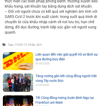
thực hiện các biện pháp phòng bệnh: thường xuyên đeo
khẩu trang, sát khuẩn tay bằng dung dịch sát khuẩn.
– Đối với người chưa có kết quả xét nghiệm âm tính với
SARS-CoV-2 trước khi xuất cảnh: trong suốt quá trình di
chuyển từ cửa khẩu nhập cảnh về nơi lưu trú, hạn chế
dừng, đỗ dọc đường; tránh tiếp xúc gần với người xung
quanh.
Tags:
COVID-19
,
Nhập cảnh
Liên quan đến việc giải quyết hồ sơ lãnh sự
qua đường bưu điện
16.04.2026
Tăng cường gắn kết cộng đồng người Việt
vùng Tây nước Đức
11.04.2026
Tết Cộng đồng mừng Xuân Bính Ngọ tại
Frankfurt am Main