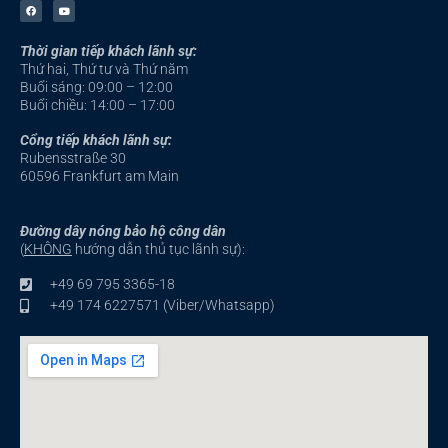
F
Y
a
o
c
u
e
t
b
u
Thời gian tiếp khách lãnh sự:
o
b
o
e
Thứ hai, Thứ tư và Thứ năm
k
-
Buổi sáng: 09:00 – 12:00
f
Buổi chiều: 14:00 – 17:00
Cổng tiếp khách lãnh sự:
Rubensstraße 30
60596 Frankfurt am Main
Đường dây nóng bảo hộ công dân
(
KHÔNG
hướng dẫn thủ tục lãnh sự):
+49 69 795 3365-18
+49 174 6227571 (Viber/Whatsapp)