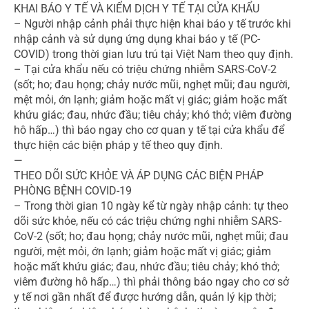
KHAI BÁO Y TẾ VÀ KIỂM DỊCH Y TẾ TẠI CỬA KHẨU
– Người nhập cảnh phải thực hiện khai báo y tế trước khi
nhập cảnh và sử dụng ứng dụng khai báo y tế (PC-
COVID) trong thời gian lưu trú tại Việt Nam theo quy định.
– Tại cửa khẩu nếu có triệu chứng nhiễm SARS-CoV-2
(sốt; ho; đau họng; chảy nước mũi, nghẹt mũi; đau người,
mệt mỏi, ớn lạnh; giảm hoặc mất vị giác; giảm hoặc mất
khứu giác; đau, nhức đầu; tiêu chảy; khó thở; viêm đường
hô hấp…) thì báo ngay cho cơ quan y tế tại cửa khẩu để
thực hiện các biện pháp y tế theo quy định.
—
THEO DÕI SỨC KHỎE VÀ ÁP DỤNG CÁC BIỆN PHÁP
PHÒNG BỆNH COVID-19
– Trong thời gian 10 ngày kể từ ngày nhập cảnh: tự theo
dõi sức khỏe, nếu có các triệu chứng nghi nhiễm SARS-
CoV-2 (sốt; ho; đau họng; chảy nước mũi, nghẹt mũi; đau
người, mệt mỏi, ớn lạnh; giảm hoặc mất vị giác; giảm
hoặc mất khứu giác; đau, nhức đầu; tiêu chảy; khó thở;
viêm đường hô hấp…) thì phải thông báo ngay cho cơ sở
y tế nơi gần nhất để được hướng dẫn, quản lý kịp thời;