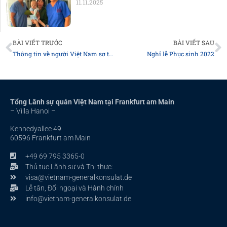
11.11.2025
Prev
N
BÀI VIẾT TRƯỚC
BÀI VIẾT SAU
Thông tin về người Việt Nam sơ tán từ Ukraine sang các nước Châu Âu
Nghỉ lễ Phục sinh 2022
Tổng Lãnh sự quán Việt Nam tại Frankfurt am Main
– Villa Hanoi –
Kennedyallee 49
60596 Frankfurt am Main
+49 69 795 3365-0
Thủ tục Lãnh sự và Thị thực:
visa@vietnam-generalkonsulat.de
Lễ tân, Đối ngoại và Hành chính
info@vietnam-generalkonsulat.de